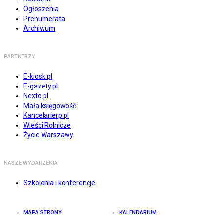
Ogłoszenia
Prenumerata
Archiwum
PARTNERZY
E-kiosk.pl
E-gazety.pl
Nexto.pl
Mała księgowość
Kancelarierp.pl
Wieści Rolnicze
Życie Warszawy
NASZE WYDARZENIA
Szkolenia i konferencje
MAPA STRONY
KALENDARIUM