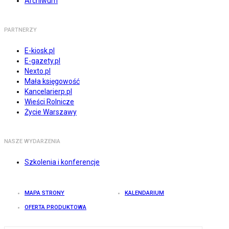
Archiwum
PARTNERZY
E-kiosk.pl
E-gazety.pl
Nexto.pl
Mała księgowość
Kancelarierp.pl
Wieści Rolnicze
Życie Warszawy
NASZE WYDARZENIA
Szkolenia i konferencje
MAPA STRONY
KALENDARIUM
OFERTA PRODUKTOWA