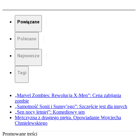
Powiązane
Polecane
Najnowsze
Tagi
„Marvel Zombies: Rewolucja X-Men”: Cena zabijania
zombie
„Samotność Sonii i Sunny’ego”: Szczęście jest dla innych
„Sen nocy letniej”: Komediowy sen
Mężczyzna z drugiego piętra. Opowiadanie Wojciecha
Chmielewskiego
Promowane treści