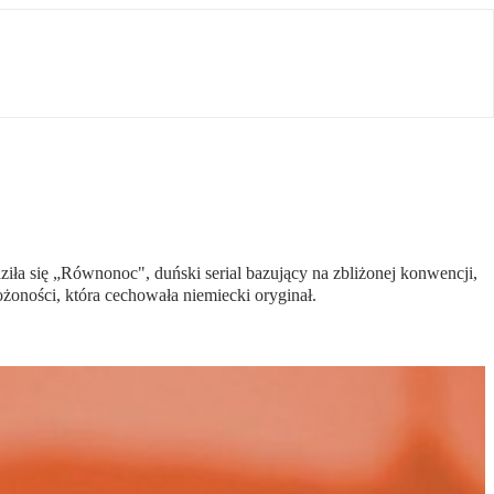
dziła się „Równonoc", duński serial bazujący na zbliżonej konwencji,
ożoności, która cechowała niemiecki oryginał.