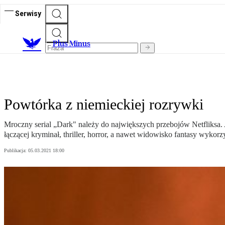
Serwisy
Plus Minus
Powtórka z niemieckiej rozrywki
Mroczny serial „Dark" należy do największych przebojów Netfliksa. A 
łączącej kryminał, thriller, horror, a nawet widowisko fantasy wykor
Publikacja:
05.03.2021 18:00