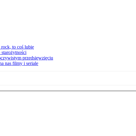
ock, to coś lubię
 starożytności
oczywistym przedsięwzięciu
 nas filmy i seriale