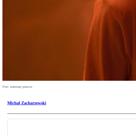
Foto: materiaay prasowe
Michał Zacharzewski