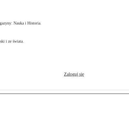
!
azyny: Nauka i Historia.
ki i ze świata.
Zaloguj się