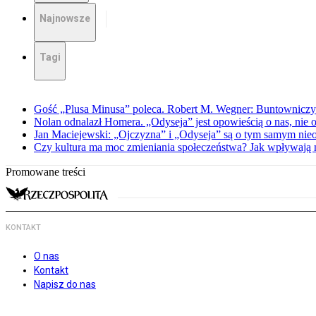
Najnowsze
Tagi
Gość „Plusa Minusa” poleca. Robert M. Wegner: Buntowniczy r
Nolan odnalazł Homera. „Odyseja” jest opowieścią o nas, nie o
Jan Maciejewski: „Ojczyzna” i „Odyseja” są o tym samym nie
Czy kultura ma moc zmieniania społeczeństwa? Jak wpływają na
Promowane treści
KONTAKT
O nas
Kontakt
Napisz do nas