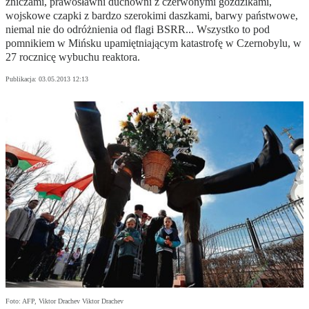
zniczami, prawosławni duchowni z czerwonymi goździkami,
wojskowe czapki z bardzo szerokimi daszkami, barwy państwowe,
niemal nie do odróżnienia od flagi BSRR... Wszystko to pod
pomnikiem w Mińsku upamiętniającym katastrofę w Czernobylu, w
27 rocznicę wybuchu reaktora.
Publikacja:
03.05.2013 12:13
Foto: AFP, Viktor Drachev Viktor Drachev