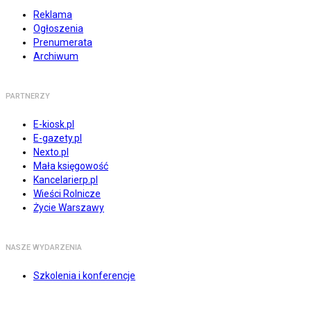
Reklama
Ogłoszenia
Prenumerata
Archiwum
PARTNERZY
E-kiosk.pl
E-gazety.pl
Nexto.pl
Mała księgowość
Kancelarierp.pl
Wieści Rolnicze
Życie Warszawy
NASZE WYDARZENIA
Szkolenia i konferencje