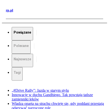
rp.pl
Powiązane
Polecane
Najnowsze
Tagi
„#Drive Rally”: Jazda w starym stylu
Innowacje w duchu Gandhiego. Tak powstają tańsze
zamienniki leków
Władza oparta na strachu chwieje się, gdy poddani przestają
odgrywać narzucone role