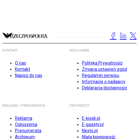
KONTAKT
REGULAMIN
O nas
Polityka Prywatności
Kontakt
Zmiana ustawień zgód
Napisz do nas
Regulamin serwisu
Informacje o nadawcy
Deklaracja dostępności
REKLAMA I PRENUMERATA
PARTNERZY
Reklama
E-kiosk.pl
Ogłoszenia
E-gazety.pl
Prenumerata
Nexto.pl
Archiwum
Mała księgowość