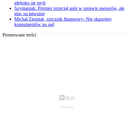
głęboko się myli
Szymaniak: Premier przeciął spór w sprawie asesorów, ale
idąc na łatwiznę
Michał Ziemiak, rzecznik finansowy: Nie skazujmy
konsumentów na sąd
Promowane treści