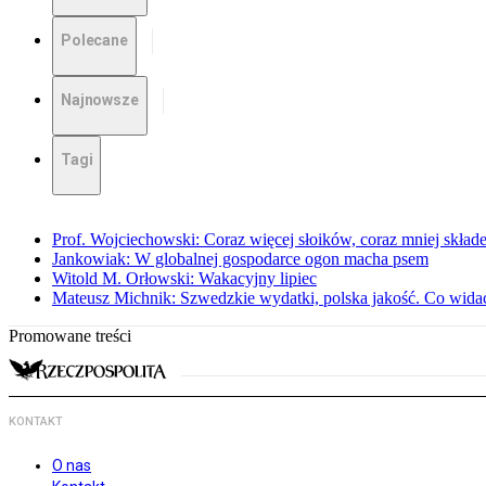
Polecane
Najnowsze
Tagi
Prof. Wojciechowski: Coraz więcej słoików, coraz mniej skład
Jankowiak: W globalnej gospodarce ogon macha psem
Witold M. Orłowski: Wakacyjny lipiec
Mateusz Michnik: Szwedzkie wydatki, polska jakość. Co wid
Promowane treści
KONTAKT
O nas