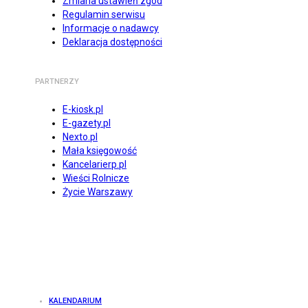
Zmiana ustawień zgód
Regulamin serwisu
Informacje o nadawcy
Deklaracja dostępności
PARTNERZY
E-kiosk.pl
E-gazety.pl
Nexto.pl
Mała księgowość
Kancelarierp.pl
Wieści Rolnicze
Życie Warszawy
KALENDARIUM