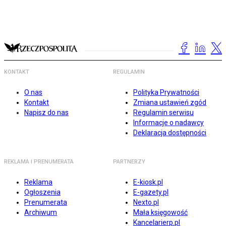
KONTAKT
REGULAMIN
O nas
Polityka Prywatności
Kontakt
Zmiana ustawień zgód
Napisz do nas
Regulamin serwisu
Informacje o nadawcy
Deklaracja dostępności
REKLAMA I PRENUMERATA
PARTNERZY
Reklama
E-kiosk.pl
Ogłoszenia
E-gazety.pl
Prenumerata
Nexto.pl
Archiwum
Mała księgowość
Kancelarierp.pl