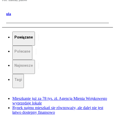
Foto: materiały prasowe
ula
Powiązane
Polecane
Najnowsze
Tagi
Mieszkanie już za 78 tys. zł. Agencja Mienia Wojskowego
wyprzedaje lokale
Rynek najmu mieszkań się równoważy, ale dalej nie jest
łatwo dostępny finansowo