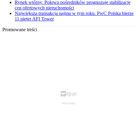
Rynek wtórny. Połowa pośredników prognozuje stabilizację
cen ofertowych nieruchomości
Największa transakcja najmu w tym roku. PwC Polska bierze
11 pięter AFI Tower
Promowane treści