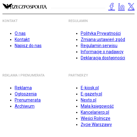
KONTAKT
REGULAMIN
O nas
Polityka Prywatności
Kontakt
Zmiana ustawień zgód
Napisz do nas
Regulamin serwisu
Informacje o nadawcy
Deklaracja dostępności
REKLAMA I PRENUMERATA
PARTNERZY
Reklama
E-kiosk.pl
Ogłoszenia
E-gazety.pl
Prenumerata
Nexto.pl
Archiwum
Mała księgowość
Kancelarierp.pl
Wieści Rolnicze
Życie Warszawy