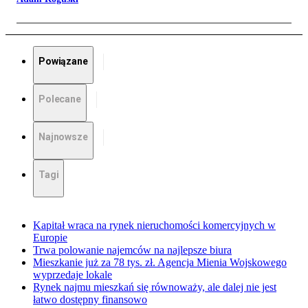
Powiązane
Polecane
Najnowsze
Tagi
Kapitał wraca na rynek nieruchomości komercyjnych w
Europie
Trwa polowanie najemców na najlepsze biura
Mieszkanie już za 78 tys. zł. Agencja Mienia Wojskowego
wyprzedaje lokale
Rynek najmu mieszkań się równoważy, ale dalej nie jest
łatwo dostępny finansowo