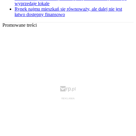
wyprzedaje lokale
Rynek najmu mieszkań się równoważy, ale dalej nie jest
łatwo dostępny finansowo
Promowane treści