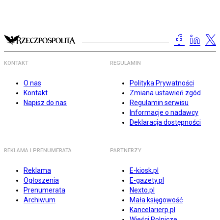
KONTAKT
REGULAMIN
O nas
Polityka Prywatności
Kontakt
Zmiana ustawień zgód
Napisz do nas
Regulamin serwisu
Informacje o nadawcy
Deklaracja dostępności
REKLAMA I PRENUMERATA
PARTNERZY
Reklama
E-kiosk.pl
Ogłoszenia
E-gazety.pl
Prenumerata
Nexto.pl
Archiwum
Mała księgowość
Kancelarierp.pl
Wieści Rolnicze