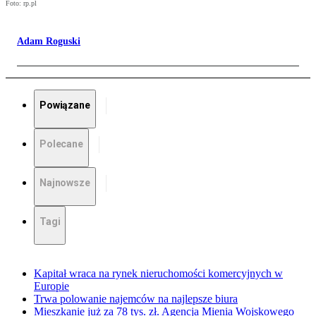
Foto: rp.pl
Adam Roguski
Powiązane
Polecane
Najnowsze
Tagi
Kapitał wraca na rynek nieruchomości komercyjnych w
Europie
Trwa polowanie najemców na najlepsze biura
Mieszkanie już za 78 tys. zł. Agencja Mienia Wojskowego