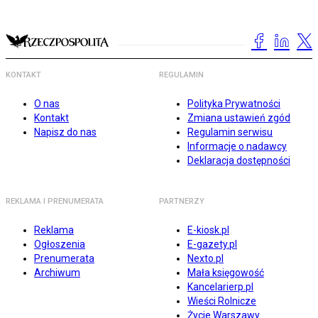
KONTAKT
REGULAMIN
O nas
Polityka Prywatności
Kontakt
Zmiana ustawień zgód
Napisz do nas
Regulamin serwisu
Informacje o nadawcy
Deklaracja dostępności
REKLAMA I PRENUMERATA
PARTNERZY
Reklama
E-kiosk.pl
Ogłoszenia
E-gazety.pl
Prenumerata
Nexto.pl
Archiwum
Mała księgowość
Kancelarierp.pl
Wieści Rolnicze
Życie Warszawy