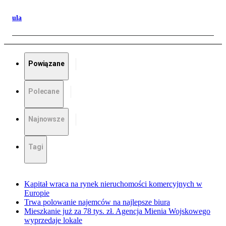
ula
Powiązane
Polecane
Najnowsze
Tagi
Kapitał wraca na rynek nieruchomości komercyjnych w
Europie
Trwa polowanie najemców na najlepsze biura
Mieszkanie już za 78 tys. zł. Agencja Mienia Wojskowego
wyprzedaje lokale