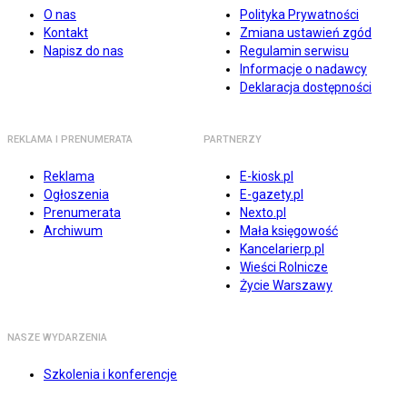
O nas
Polityka Prywatności
Kontakt
Zmiana ustawień zgód
Napisz do nas
Regulamin serwisu
Informacje o nadawcy
Deklaracja dostępności
REKLAMA I PRENUMERATA
PARTNERZY
Reklama
E-kiosk.pl
Ogłoszenia
E-gazety.pl
Prenumerata
Nexto.pl
Archiwum
Mała księgowość
Kancelarierp.pl
Wieści Rolnicze
Życie Warszawy
NASZE WYDARZENIA
Szkolenia i konferencje