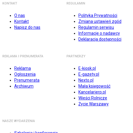
KONTAKT
REGULAMIN
O nas
Polityka Prywatności
Kontakt
Zmiana ustawień zgód
Napisz do nas
Regulamin serwisu
Informacje o nadawcy
Deklaracja dostępności
REKLAMA I PRENUMERATA
PARTNERZY
Reklama
E-kiosk.pl
Ogłoszenia
E-gazety.pl
Prenumerata
Nexto.pl
Archiwum
Mała księgowość
Kancelarierp.pl
Wieści Rolnicze
Życie Warszawy
NASZE WYDARZENIA
Szkolenia i konferencje