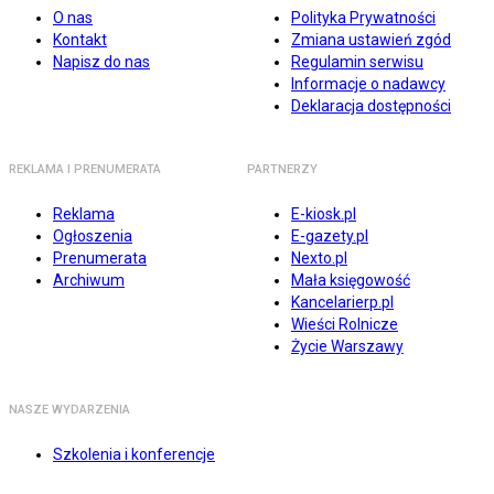
O nas
Polityka Prywatności
Kontakt
Zmiana ustawień zgód
Napisz do nas
Regulamin serwisu
Informacje o nadawcy
Deklaracja dostępności
REKLAMA I PRENUMERATA
PARTNERZY
Reklama
E-kiosk.pl
Ogłoszenia
E-gazety.pl
Prenumerata
Nexto.pl
Archiwum
Mała księgowość
Kancelarierp.pl
Wieści Rolnicze
Życie Warszawy
NASZE WYDARZENIA
Szkolenia i konferencje