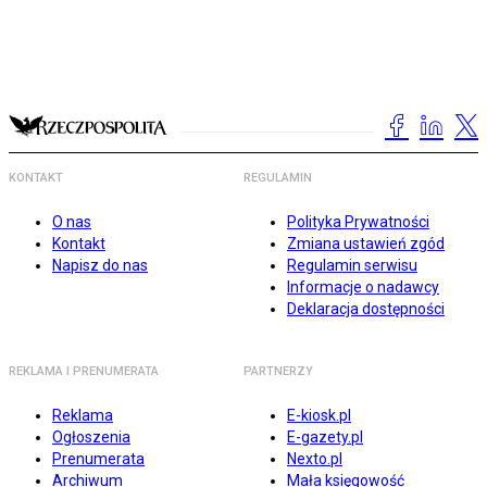
KONTAKT
REGULAMIN
O nas
Polityka Prywatności
Kontakt
Zmiana ustawień zgód
Napisz do nas
Regulamin serwisu
Informacje o nadawcy
Deklaracja dostępności
REKLAMA I PRENUMERATA
PARTNERZY
Reklama
E-kiosk.pl
Ogłoszenia
E-gazety.pl
Prenumerata
Nexto.pl
Archiwum
Mała księgowość