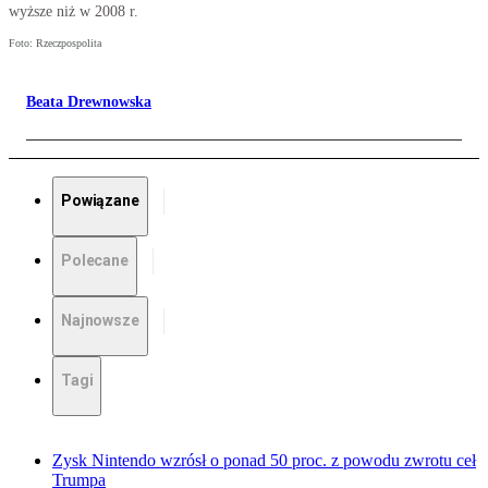
wyższe niż w 2008 r.
Foto: Rzeczpospolita
Beata Drewnowska
Powiązane
Polecane
Najnowsze
Tagi
Zysk Nintendo wzrósł o ponad 50 proc. z powodu zwrotu ceł
Trumpa