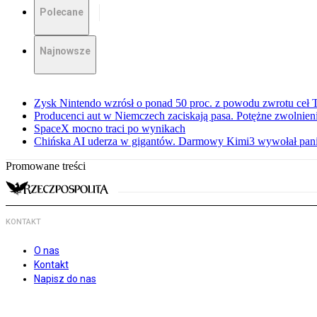
Polecane
Najnowsze
Zysk Nintendo wzrósł o ponad 50 proc. z powodu zwrotu ceł
Producenci aut w Niemczech zaciskają pasa. Potężne zwolnieni
SpaceX mocno traci po wynikach
Chińska AI uderza w gigantów. Darmowy Kimi3 wywołał pani
Promowane treści
KONTAKT
O nas
Kontakt
Napisz do nas