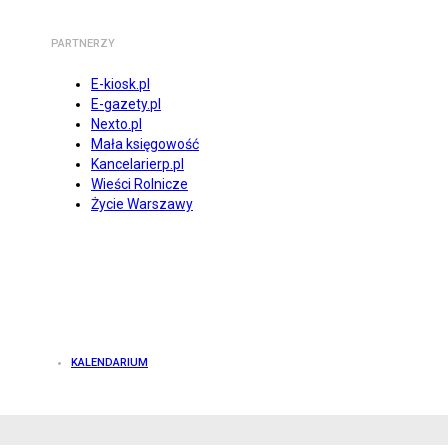
PARTNERZY
E-kiosk.pl
E-gazety.pl
Nexto.pl
Mała księgowość
Kancelarierp.pl
Wieści Rolnicze
Życie Warszawy
KALENDARIUM