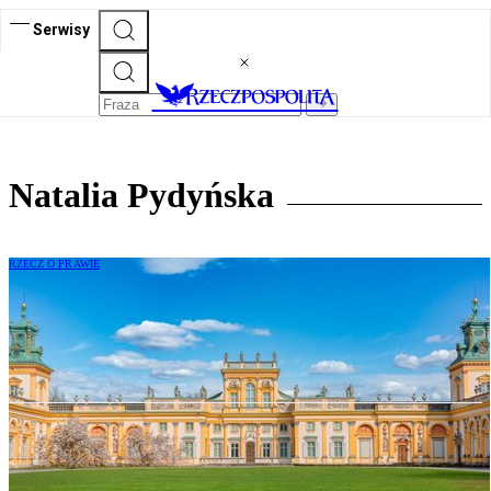
Serwisy
Natalia Pydyńska
RZECZ O PRAWIE
Natalia Pydyńska: Zabytki i natura nie są
zwykłą strefą eventową