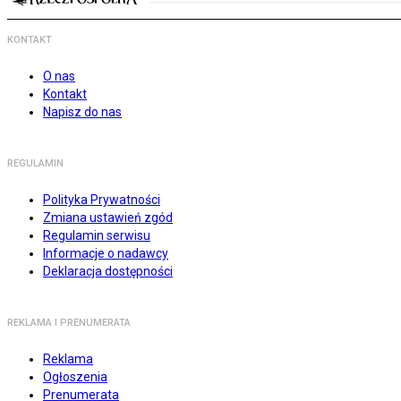
KONTAKT
O nas
Kontakt
Napisz do nas
REGULAMIN
Polityka Prywatności
Zmiana ustawień zgód
Regulamin serwisu
Informacje o nadawcy
Deklaracja dostępności
REKLAMA I PRENUMERATA
Reklama
Ogłoszenia
Prenumerata