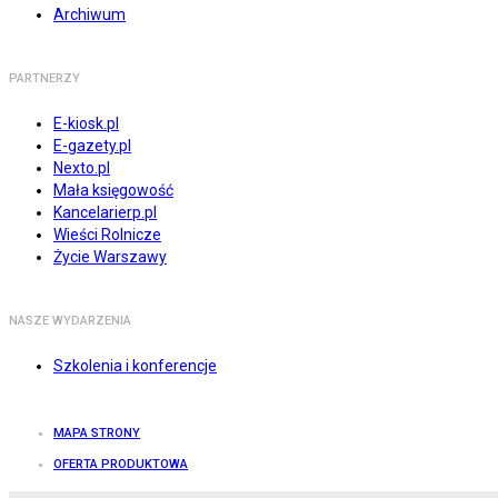
Archiwum
PARTNERZY
E-kiosk.pl
E-gazety.pl
Nexto.pl
Mała księgowość
Kancelarierp.pl
Wieści Rolnicze
Życie Warszawy
NASZE WYDARZENIA
Szkolenia i konferencje
MAPA STRONY
OFERTA PRODUKTOWA