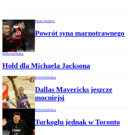
PIŁKA NOŻNA
Powrót syna marnotrawnego
KOSZYKÓWKA
Hołd dla Michaela Jacksona
KOSZYKÓWKA
Dallas Mavericks jeszcze
mocniejsi
KOSZYKÓWKA
Turkoglu jednak w Toronto