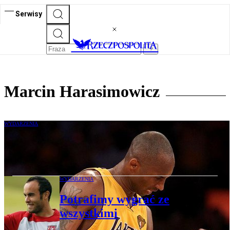
Serwisy
Marcin Harasimowicz
WYDARZENIA
Czuję, że jestem stary
WYDARZENIA
Potrafimy wygrać ze
wszystkimi