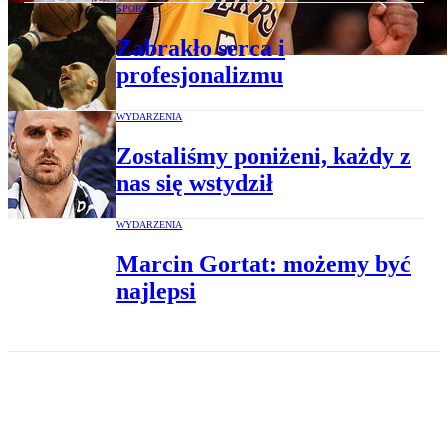
SPORT
Zabrakło serca i
profesjonalizmu
WYDARZENIA
Zostaliśmy poniżeni, każdy z
nas się wstydził
WYDARZENIA
Marcin Gortat: możemy być
najlepsi