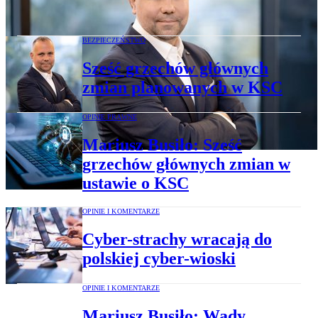
procedury czy tajna dowolność?
BEZPIECZEŃSTWO
Sześć grzechów głównych
zmian planowanych w KSC
OPINIE PRAWNE
Mariusz Busiło: Sześć
grzechów głównych zmian w
ustawie o KSC
OPINIE I KOMENTARZE
Cyber-strachy wracają do
polskiej cyber-wioski
OPINIE I KOMENTARZE
Mariusz Busiło: Wady