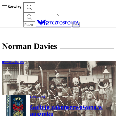
Serwisy
Norman Davies
HISTORIA ŚWIATA
Norman Davies: Chiny zajęły miejsce
Rosji jako głównego światowego rywala
USA
PLUS MINUS
Galicja zakonserwowana w
auszpiku