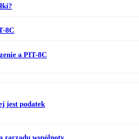
łki?
IT-8C
zenie a PIT-8C
j jest podatek
a zarządu wspólnoty