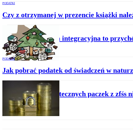
PODATKI
Czy z otrzymanej w prezencie książki należ
PODATKI
Impreza integracyjna to przych
PODATKI
Jak pobrać podatek od świadczeń w natur
ZUS
Od świątecznych paczek z zfśs 