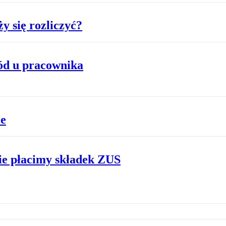
y się rozliczyć?
ód u pracownika
ze
nie płacimy składek ZUS