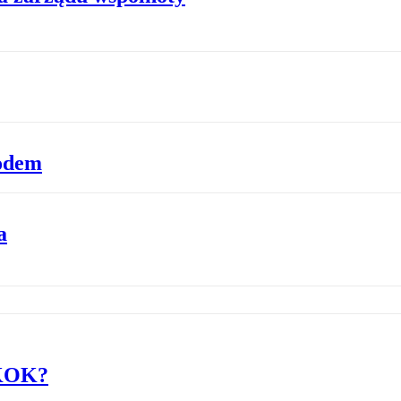
hodem
a
SKOK?