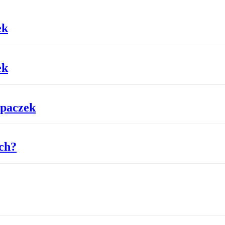
ek
ek
 paczek
ach?