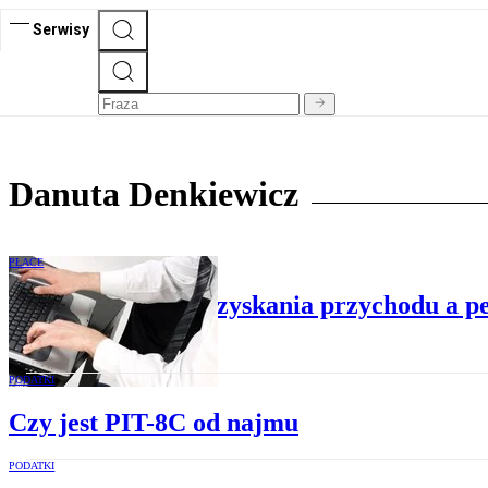
Serwisy
Danuta Denkiewicz
PŁACE
Autorskie koszty uzyskania przychodu a p
PODATKI
Czy jest PIT-8C od najmu
PODATKI