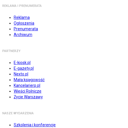
REKLAMA I PRENUMERATA
Reklama
Ogłoszenia
Prenumerata
Archiwum
PARTNERZY
E-kiosk.pl
E-gazety.pl
Nexto.pl
Mała księgowość
Kancelarierp.pl
Wieści Rolnicze
Życie Warszawy
NASZE WYDARZENIA
Szkolenia i konferencje