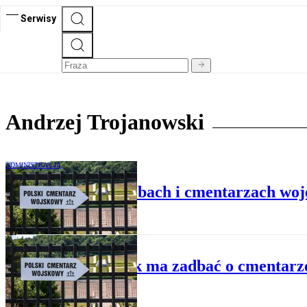
Serwisy
Andrzej Trojanowski
ADMINISTRACJA
90 lat ustawy o grobach i cmentarzach woje
RZECZ O PRAWIE
Kto i jak ma zadbać o cmentarz