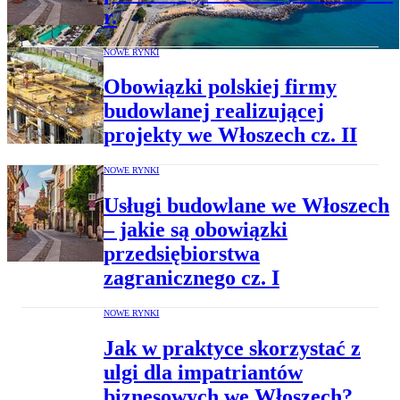
r.
NOWE RYNKI
Obowiązki polskiej firmy
budowlanej realizującej
projekty we Włoszech cz. II
NOWE RYNKI
Usługi budowlane we Włoszech
– jakie są obowiązki
przedsiębiorstwa
zagranicznego cz. I
NOWE RYNKI
Jak w praktyce skorzystać z
ulgi dla impatriantów
biznesowych we Włoszech?