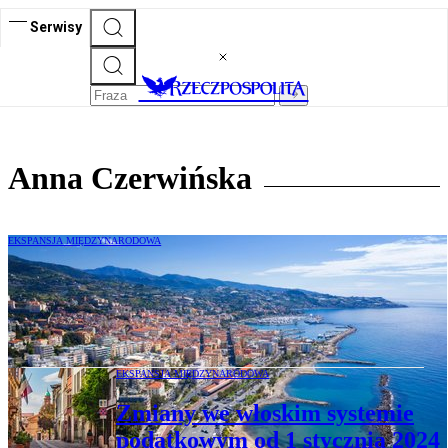
Serwisy
Anna Czerwińska
EKSPANSJA MIĘDZYNARODOWA
Nowi impatrianci we Włoszech - nowe
zasady korzystania z ulgi podatkowej od 1
stycznia 2024 r.
EKSPANSJA MIĘDZYNARODOWA
Zmiany we włoskim systemie
podatkowym od 1 stycznia 2024