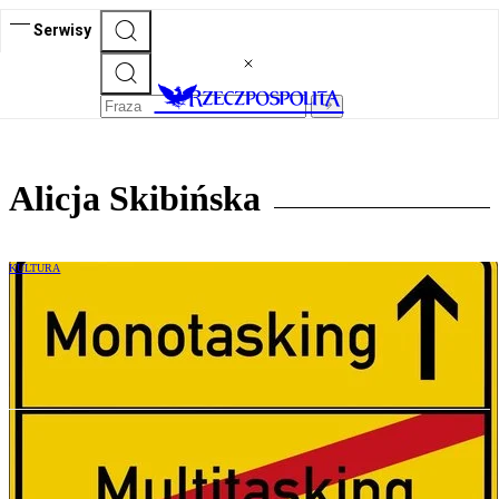
Serwisy
Alicja Skibińska
KULTURA
Dlaczego należy zrezygnować z
multitaskingu?