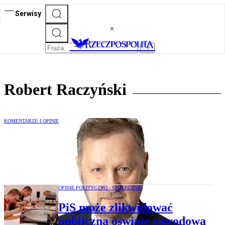
Serwisy
Robert Raczyński
KOMENTARZE I OPINIE
Robert Raczyński: Spór o bezpieczeństwo
operacyjne państwa na poziomie
lokalnym
OPINIE POLITYCZNO - SPOŁECZNE
PiS może zlikwidować
publiczną oświatę zawodową