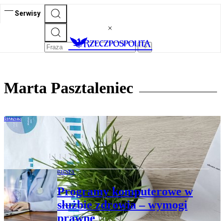
Serwisy
Marta Pasztaleniec
BIZNES
Waloryzacja wynagrodzenia wykonawcy
w zamówieniach publicznych
BIZNES
Programy komputerowe w
służbie zdrowia – wymogi
prawne