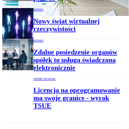
BIZNES
Nowy świat wirtualnej
rzeczywistości
BIZNES
Zdalne posiedzenie organów
spółek to usługa świadczona
elektronicznie
OPINIE PRAWNE
Licencja na oprogramowanie
ma swoje granice - wyrok
TSUE