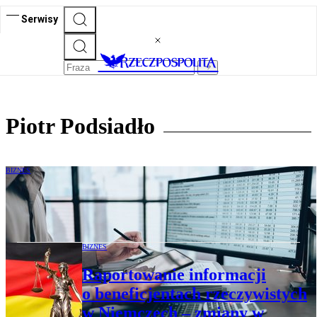
Serwisy
Piotr Podsiadło
BIZNES
Jak walczyć z problemami płynności
finansowej firmy?
BIZNES
Raportowanie informacji
o beneficjentach rzeczywistych
w Niemczech – zmiany w