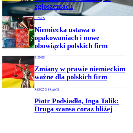
zgłoszeniach
BIZNES
Niemiecka ustawa o
opakowaniach i nowe
obowiązki polskich firm
BIZNES
Zmiany w prawie niemieckim
ważne dla polskich firm
RZECZ O PRAWIE
Piotr Podsiadło, Inga Talik:
Druga szansa coraz bliżej