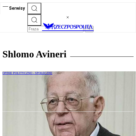
Serwisy
Shlomo Avineri
OPINIE POLITYCZNO - SPOŁECZNE
Shlomo Avineri o historii Polaków i
Żydów