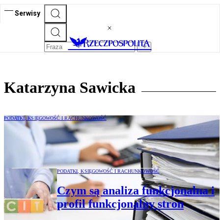
Serwisy
Katarzyna Sawicka
PODATKI, KSIĘGOWOŚĆ I RACHUNKOWOŚĆ
Jak poprawnie wypełnić formularz TPR i
nie narazić się fiskusowi
PODATKI, KSIĘGOWOŚĆ I RACHUNKOWOŚĆ
Czym są analiza funkcjonalna i
profil funkcjonalny stron