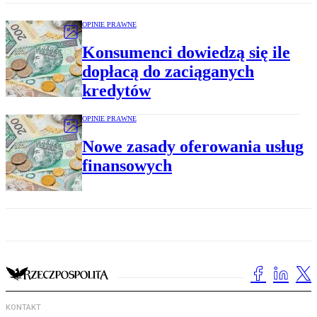
OPINIE PRAWNE
Konsumenci dowiedzą się ile
dopłacą do zaciąganych
kredytów
OPINIE PRAWNE
Nowe zasady oferowania usług
finansowych
KONTAKT