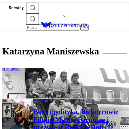
Serwisy
Katarzyna Maniszewska
PLUS MINUS
RAF. Niemieckie początki globalnego
terroryzmu
PLUS MINUS
Boks i polityka. Bohaterowie
Filipin Manny Pacquiao i
prezydent Rodrigo Duterte