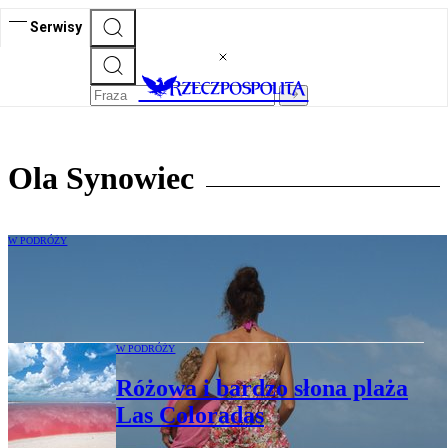
Serwisy
Ola Synowiec
W PODRÓŻY
Joanna i Gaja: Zielona szkoła przez cały
rok
W PODRÓŻY
Różowa i bardzo słona plaża
Las Coloradas