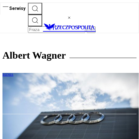
Serwisy
Albert Wagner
BIZNES
Audi zapłaci 800 mln euro grzywny