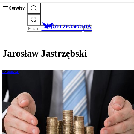
Serwisy
Jarosław Jastrzębski
SAMORZĄD
Budżet obywatelski: co czeka miasta w
nowej kadencji