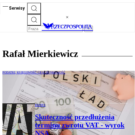
Serwisy
Rafał Mierkiewicz
PODATKI, KSIĘGOWOŚĆ I RACHUNKOWOŚĆ
Pobór i przekazanie zaliczek na PIT
z przedłużonym terminem
BIZNES
Skuteczność przedłużenia
terminu zwrotu VAT - wyrok
NSA