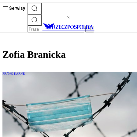
Serwisy
Zofia Branicka
PRAWO KARNE
Zofia Branicka, Krzysztof Kumor:
Zakłady karne mogą stać się największym
źródłem koronawirusa