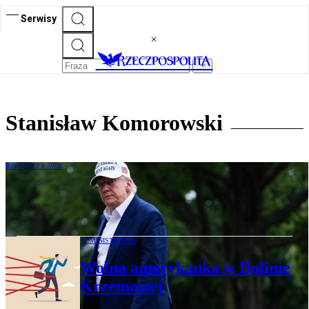
Serwisy
Stanisław Komorowski
RZECZ O PRAWIE
Stanisław Komorowski: Kryptowalutowy
raj Donalda Trumpa
ADMINISTRACJA
Wolna amerykanka w Dolinie
Krzemowej