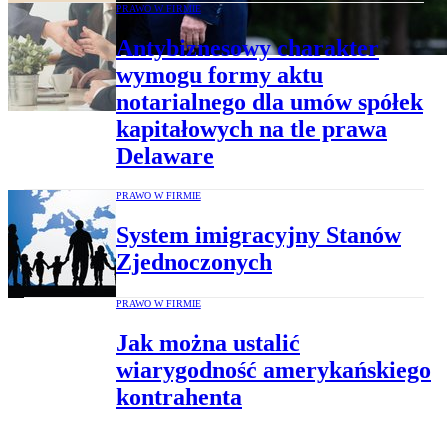
PRAWO W FIRMIE
Antybiznesowy charakter
wymogu formy aktu
notarialnego dla umów spółek
kapitałowych na tle prawa
Delaware
PRAWO W FIRMIE
System imigracyjny Stanów
Zjednoczonych
PRAWO W FIRMIE
Jak można ustalić
wiarygodność amerykańskiego
kontrahenta