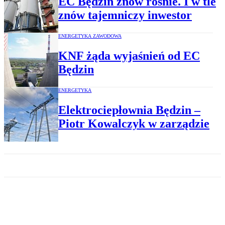
EC Będzin znów rośnie. I w tle
znów tajemniczy inwestor
ENERGETYKA ZAWODOWA
KNF żąda wyjaśnień od EC
Będzin
ENERGETYKA
Elektrociepłownia Będzin –
Piotr Kowalczyk w zarządzie
ENERGETYKA
Będzin sprzeda świadectwa