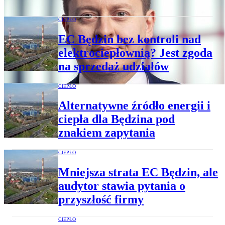
CIEPŁO
EC Będzin bez kontroli nad
elektrociepłownią? Jest zgoda
na sprzedaż udziałów
CIEPŁO
Alternatywne źródło energii i
ciepła dla Będzina pod
znakiem zapytania
CIEPŁO
Mniejsza strata EC Będzin, ale
audytor stawia pytania o
przyszłość firmy
CIEPŁO