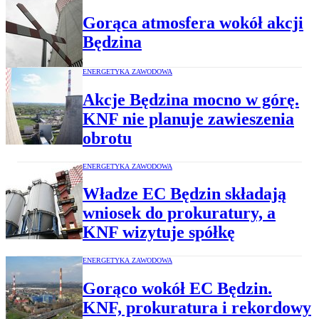
Gorąca atmosfera wokół akcji
Będzina
ENERGETYKA ZAWODOWA
Akcje Będzina mocno w górę.
KNF nie planuje zawieszenia
obrotu
ENERGETYKA ZAWODOWA
Władze EC Będzin składają
wniosek do prokuratury, a
KNF wizytuje spółkę
ENERGETYKA ZAWODOWA
Gorąco wokół EC Będzin.
KNF, prokuratura i rekordowy