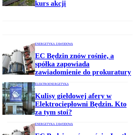
kurs akcji
ENERGETYKA ZAWODOWA
EC Będzin znów rośnie, a
spółka zapowiada
zawiadomienie do prokuratury
ELEKTROENERGETYKA
Kulisy giełdowej afery w
Elektrociepłowni Będzin. Kto
za tym stoi?
ENERGETYKA ZAWODOWA