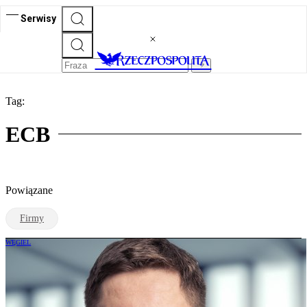
Serwisy
Tag:
ECB
Powiązane
Firmy
WĘGIEL
EC Będzin: Sposób karania za brak
realizacji polityki klimatycznej niezgodny
z Konstytucją