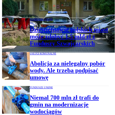
ciągnie do strategicznych obiektów w
Polsce
FUNDUSZE UNIJNE
Dziewiętnaście polskich miast
może zdobyć 1,5 mld zł z
Funduszy Szwajcarskich
USŁUGI KOMUNALNE
Abolicja za nielegalny pobór
wody. Ale trzeba podpisać
umowę
FUNDUSZE UNIJNE
Niemal 700 mln zł trafi do
gmin na modernizacje
wodociągów