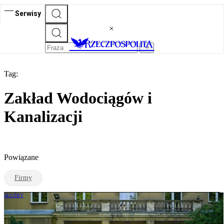
Serwisy
Tag:
Zakład Wodociągów i
Kanalizacji
Powiązane
Firmy
SŁUŻBY
Turyści czy szpiedzy? Obcokrajowców