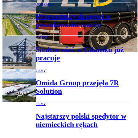
DROGOWY
Przewoźnicy drogowi w
poszukiwaniu marży
MORSKI
Siedem wież w Gdańsku już
pracuje
FIRMY
Omida Group przejęła 7R
Solution
FIRMY
Najstarszy polski spedytor w
niemieckich rękach