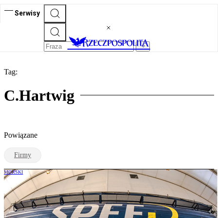
Serwisy
Tag:
C.Hartwig
Powiązane
Firmy
MORSKI
Koncentracja spedycji w Gdyni