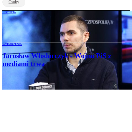
Osoby
HISTORIA
Protest przeciw usunięciu z konkursu
książki Zychowicza
WYDARZENIA
Jarosław Włodarczyk - Wojna PiS z
mediami trwa