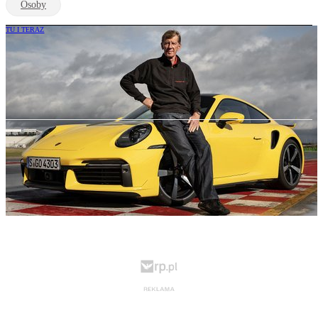
Osoby
TU I TERAZ
Genialny i kontrowersyjny kierowca
rajdowy na piedestale