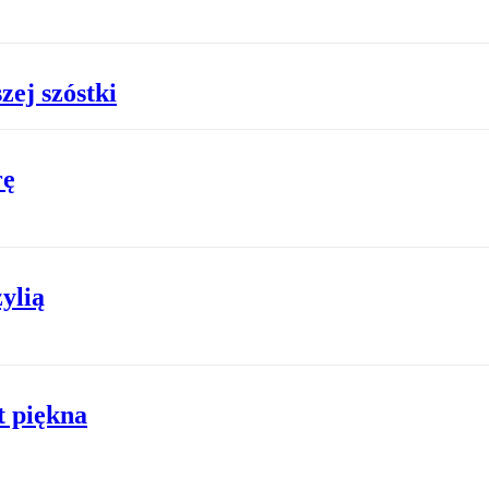
zej szóstki
rę
ylią
t piękna