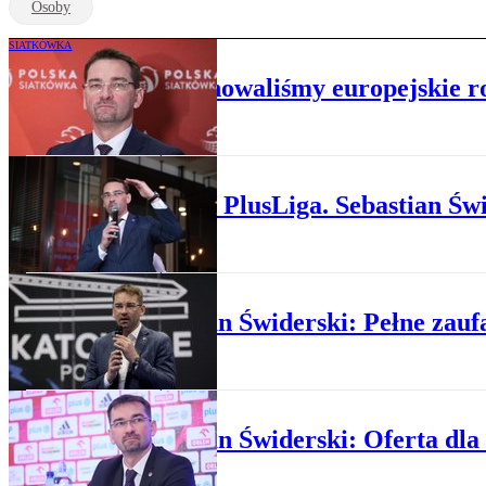
Osoby
SIATKÓWKA
Świderski: Zdominowaliśmy europejskie r
SIATKÓWKA
Startuje PlusLiga. Sebastian Św
SIATKÓWKA
Sebastian Świderski: Pełne zauf
SIATKÓWKA
Sebastian Świderski: Oferta dl