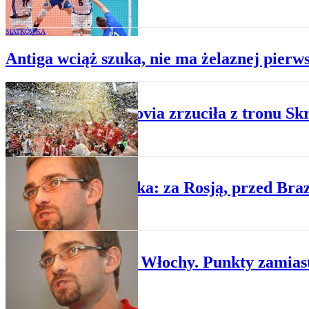
SIATKÓWKA
Antiga wciąż szuka, nie ma żelaznej pierws
SPORT
Jak Resovia zrzuciła z tronu Sk
SPORT
Siatkówka: za Rosją, przed Braz
SPORT
Polska - Włochy. Punkty zamias