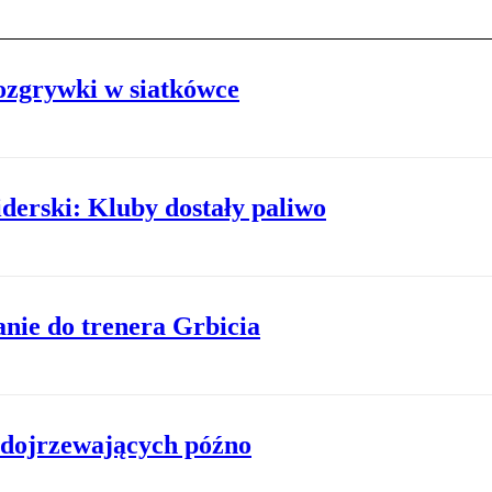
ozgrywki w siatkówce
iderski: Kluby dostały paliwo
anie do trenera Grbicia
a dojrzewających późno