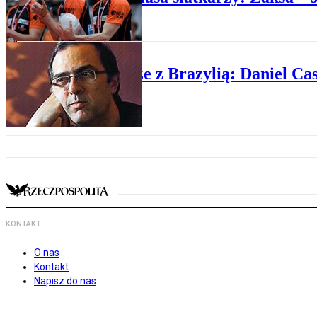
SIATKÓWKA
Siatkarze z Brazylią: Daniel Ca
KONTAKT
O nas
Kontakt
Napisz do nas