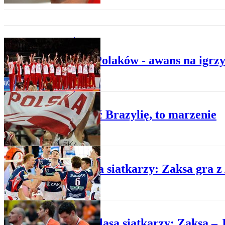
SIATKÓWKA
Celem Polaków - awans na igrz
SIATKÓWKA
Pokonać Brazylię, to marzenie
SIATKÓWKA
PlusLiga siatkarzy: Zaksa gra 
SIATKÓWKA
Ekstraklasa siatkarzy: Zaksa – 