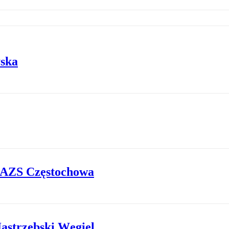
yska
z AZS Częstochowa
Jastrzębski Węgiel