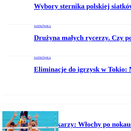
Wybory sternika polskiej siatk
SIATKÓWKA
Drużyna małych rycerzy. Czy po
SIATKÓWKA
Eliminacje do igrzysk w Tokio
SIATKÓWKA
MŚ siatkarzy: Włochy po nokau