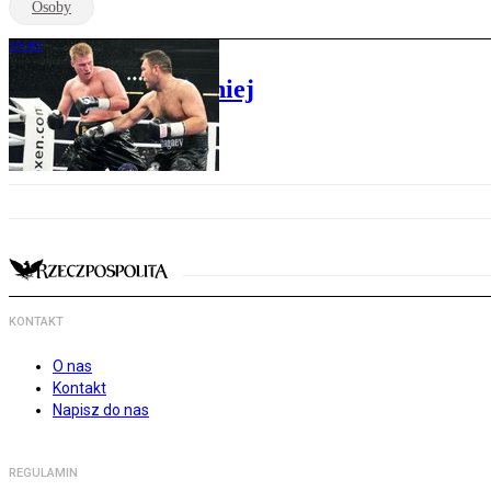
Osoby
SPORT
Powietkin bił mocniej
KONTAKT
O nas
Kontakt
Napisz do nas
REGULAMIN