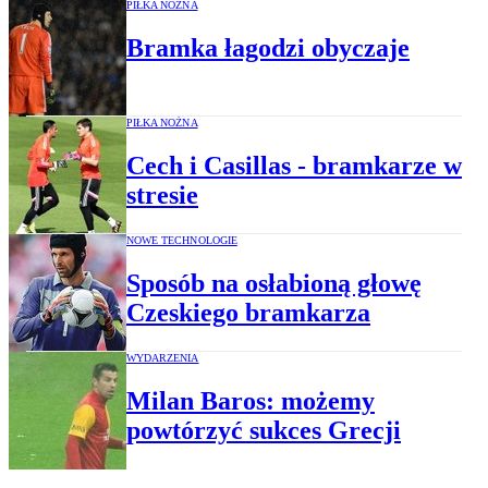
PIŁKA NOŻNA
Bramka łagodzi obyczaje
PIŁKA NOŻNA
Cech i Casillas - bramkarze w
stresie
NOWE TECHNOLOGIE
Sposób na osłabioną głowę
Czeskiego bramkarza
WYDARZENIA
Milan Baros: możemy
powtórzyć sukces Grecji