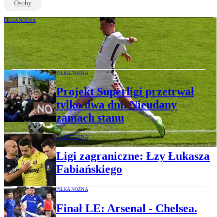
Osoby
PIŁKA NOŻNA
Euro: Anglia bez Chilwella i Mounta w
1/8 finału?
PIŁKA NOŻNA
Projekt Superligi przetrwał
tylko dwa dni. Nieudany
zamach stanu
PIŁKA NOŻNA
Ligi zagraniczne: Łzy Łukasza
Fabiańskiego
PIŁKA NOŻNA
Finał LE: Arsenal - Chelsea.