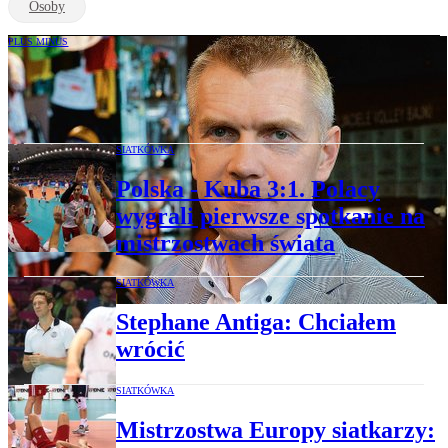
Osoby
PLUS MINUS
Paweł Zagumny: Siatkarze nie mają się
czego wstydzić
SIATKÓWKA
Polska - Kuba 3:1. Polacy
wygrali pierwsze spotkanie na
mistrzostwach świata
SIATKÓWKA
Stephane Antiga: Chciałem
wrócić
SIATKÓWKA
Mistrzostwa Europy siatkarzy: