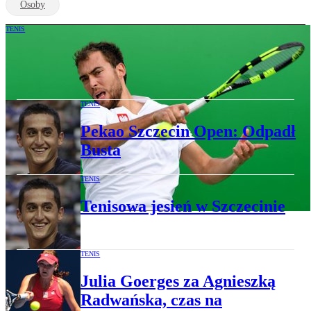
Osoby
TENIS
Tenis w Szczecinie. Zagrają Janowicz i
Granollers
TENIS
Pekao Szczecin Open: Odpadł
Busta
TENIS
Tenisowa jesień w Szczecinie
TENIS
Julia Goerges za Agnieszką
Radwańska, czas na