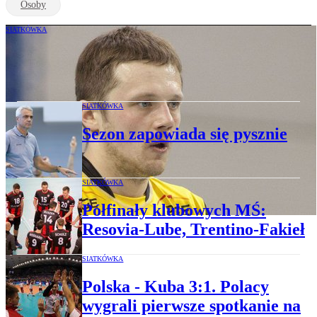
Osoby
SIATKÓWKA
Paweł Woicki: Chcę jeszcze grać
SIATKÓWKA
Sezon zapowiada się pysznie
SIATKÓWKA
Półfinały klubowych MŚ:
Resovia-Lube, Trentino-Fakieł
SIATKÓWKA
Polska - Kuba 3:1. Polacy
wygrali pierwsze spotkanie na