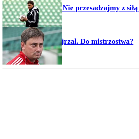
Skorża: Nie przesadzajmy z sił
PIŁKA NOŻNA
Lech dojrzał. Do mistrzostwa?
REGIONY
Trener, który umie pomóc szczę
SPORT
Po mistrzostwo bez pewniaków