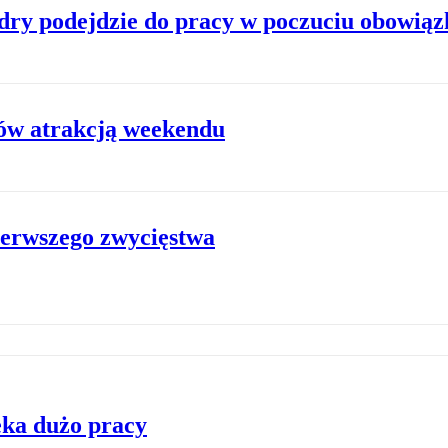
adry podejdzie do pracy w poczuciu obowiąz
ków atrakcją weekendu
ierwszego zwycięstwa
eka dużo pracy