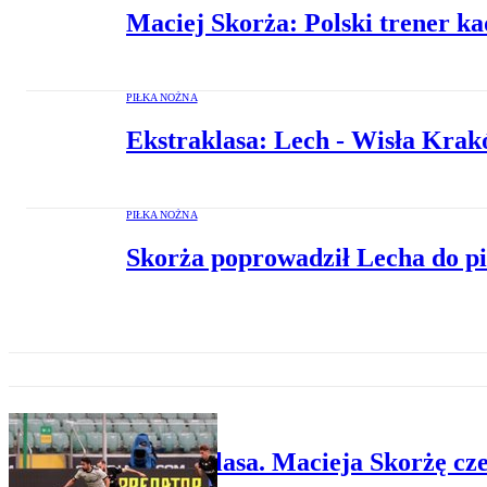
Maciej Skorża: Polski trener k
PIŁKA NOŻNA
Ekstraklasa: Lech - Wisła Kra
PIŁKA NOŻNA
Skorża poprowadził Lecha do p
PIŁKA NOŻNA
Ekstraklasa. Macieja Skorżę cz