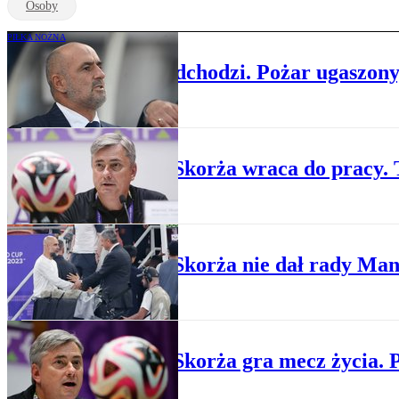
Osoby
PIŁKA NOŻNA
Michał Probierz odchodzi. Pożar ugaszony,
PIŁKA NOŻNA
Maciej Skorża wraca do pracy. 
PIŁKA NOŻNA
Maciej Skorża nie dał rady Man
PIŁKA NOŻNA
Maciej Skorża gra mecz życia. P