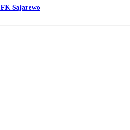
ą FK Sajarewo
ściu