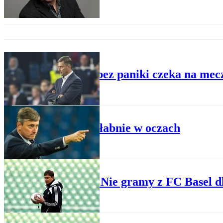
PIŁKA NOŻNA
Skorża bez paniki czeka na mecz
PIŁKA NOŻNA
Mistrz słabnie w oczach
PIŁKA NOŻNA
Skorża: Nie gramy z FC Basel d
PIŁKA NOŻNA