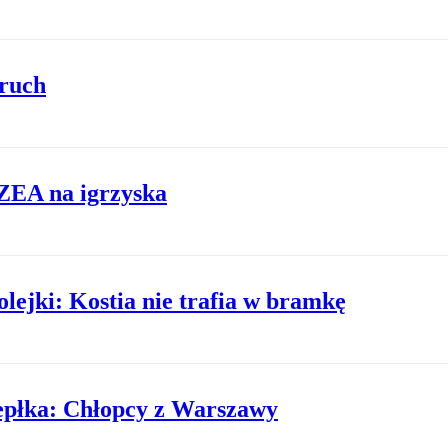
 ruch
 ZEA na igrzyska
lejki: Kostia nie trafia w bramkę
epłka: Chłopcy z Warszawy