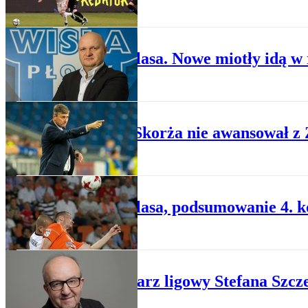
PIŁKA NOŻNA
Ekstraklasa. Nowe miotły idą w
PIŁKA NOŻNA
Maciej Skorża nie awansował z
PIŁKA NOŻNA
Ekstraklasa, podsumowanie 4. ko
PIŁKA NOŻNA
Komentarz ligowy Stefana Szcz