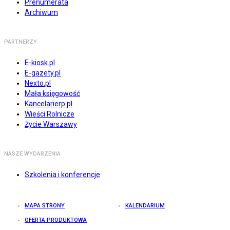
Prenumerata
Archiwum
PARTNERZY
E-kiosk.pl
E-gazety.pl
Nexto.pl
Mała księgowość
Kancelarierp.pl
Wieści Rolnicze
Życie Warszawy
NASZE WYDARZENIA
Szkolenia i konferencje
MAPA STRONY
KALENDARIUM
OFERTA PRODUKTOWA