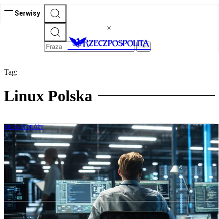
Serwisy
Tag:
Linux Polska
BIURA PODRÓŻY
Rywalizacja w turystyce coraz ostrzejsza.
Przewagę nad konkurencją dają nowe
technologie