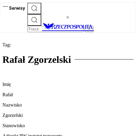
Serwisy
Tag:
Rafał Zgorzelski
Imię
Rafał
Nazwisko
Zgorzelski
Stanowisko
Adiunkt PW instytut transportu